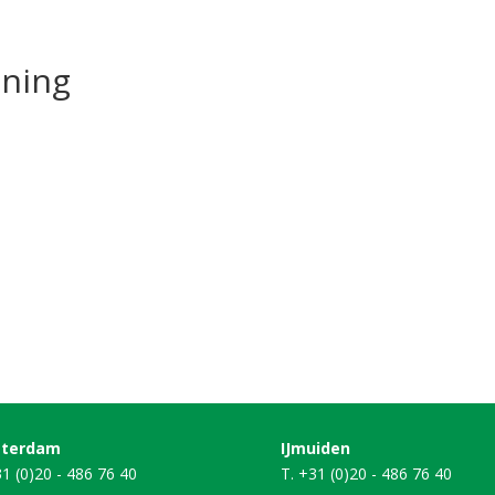
ening
terdam
IJmuiden
31 (0)20 - 486 76 40
T. +31 (0)20 - 486 76 40