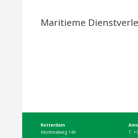
Maritieme Dienstverl
Rotterdam
Ams
Montrealweg 140
T. +