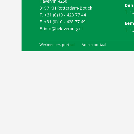
Havennr. 4250
Den
3197 KH Rotterdam-Botlek
T. +
T. +31 (0)10 - 428 77 44
F. +31 (0)10 - 428 77 49
Eem
E.
info@bek-verburg.nl
T. +
Werknemers portaal
Admin portaal